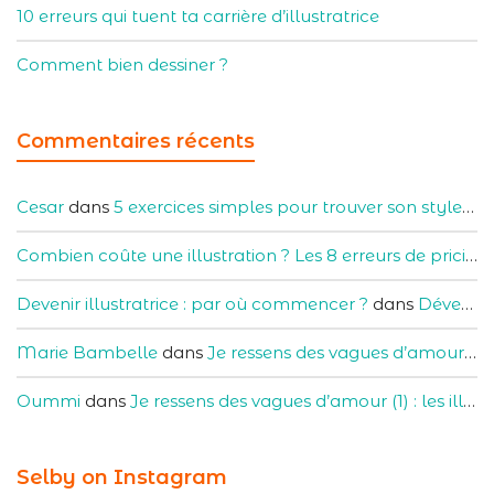
10 erreurs qui tuent ta carrière d’illustratrice
Comment bien dessiner ?
Commentaires récents
Cesar
dans
5 exercices simples pour trouver son style artistique
Combien coûte une illustration ? Les 8 erreurs de pricing à éviter
Devenir illustratrice : par où commencer ?
dans
Développer son compte (et son entreprise) d’illustratrice sur Instagram
Marie Bambelle
dans
Je ressens des vagues d’amour (1) : les illustratrices Youtubeuses qui m’inspirent
Oummi
dans
Je ressens des vagues d’amour (1) : les illustratrices Youtubeuses qui m’inspirent
Selby on Instagram