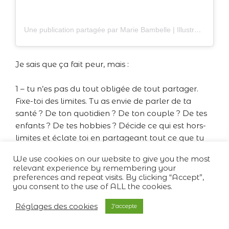
Une publication partagée par Marie Bambelle | Illustratrice (@bambelle_illustration)
Je sais que ça fait peur, mais :
1 – tu n’es pas du tout obligée de tout partager.
Fixe-toi des limites. Tu as envie de parler de ta
santé ? De ton quotidien ? De ton couple ? De tes
enfants ? De tes hobbies ? Décide ce qui est hors-
limites et éclate toi en partageant tout ce que tu
veux sur les autres sujets.
We use cookies on our website to give you the most
relevant experience by remembering your
2 – Tu verras que ça va te faire du bien à toi, mais
preferences and repeat visits. By clicking “Accept”,
you consent to the use of ALL the cookies.
aussi à tes abonné·es qui vont se sentir moi seul·es
et se reconnaitre en nous. Tu vas les inspirer.
Réglages des cookies
J'accepte
3 – Le contenu inspirant et motivant