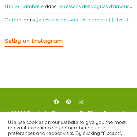
Marie Bambelle
dans
Je ressens des vagues d’amour (1) : les illustratrices Youtubeuses qui m’inspirent
Oummi
dans
Je ressens des vagues d’amour (1) : les illustratrices Youtubeuses qui m’inspirent
Selby on Instagram
©2026 Bambelle Illustration· By Marie Bambelle
We use cookies on our website to give you the most
relevant experience by remembering your
CGV
preferences and repeat visits. By clicking “Accept”,