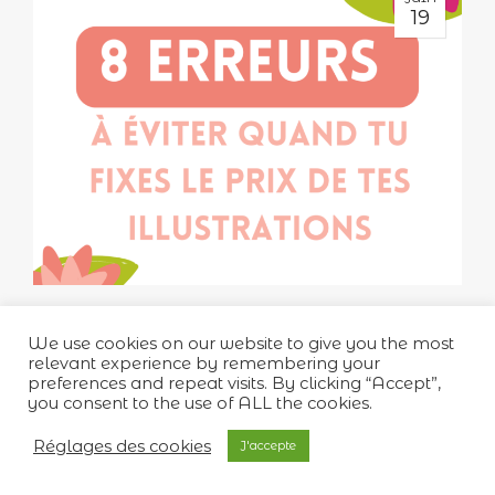
19
Tes erreurs de facturation : pourquoi tu
We use cookies on our website to give you the most
n’arrives pas à vivre de l’illustration ?
relevant experience by remembering your
preferences and repeat visits. By clicking “Accept”,
By
Marie Bambelle
/
No Comments
you consent to the use of ALL the cookies.
Réglages des cookies
J'accepte
JUIN
12