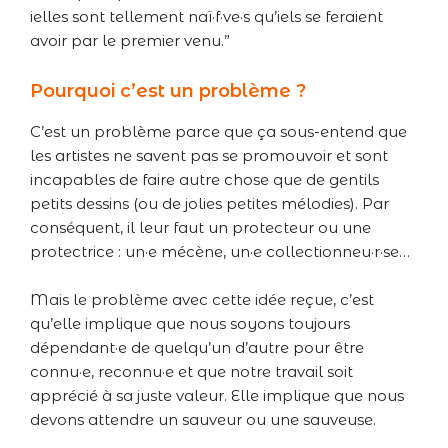
ielles sont tellement naï·f·ve·s qu’iels se feraient
avoir par le premier venu.”
Pourquoi c’est un problème ?
C’est un problème parce que ça sous-entend que
les artistes ne savent pas se promouvoir et sont
incapables de faire autre chose que de gentils
petits dessins (ou de jolies petites mélodies). Par
conséquent, il leur faut un protecteur ou une
protectrice : un·e mécène, un·e collectionneu·r·se…
Mais le problème avec cette idée reçue, c’est
qu’elle implique que nous soyons toujours
dépendant·e de quelqu’un d’autre pour être
connu·e, reconnu·e et que notre travail soit
apprécié à sa juste valeur. Elle implique que nous
devons attendre un sauveur ou une sauveuse.