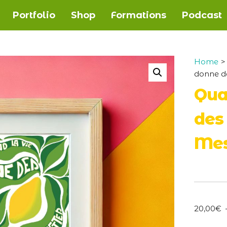
Portfolio
Shop
Formations
Podcast
Home
>
donne d
Qua
des 
Mes
20,00
€