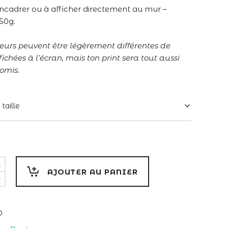
prix :
encadrer ou à afficher directement au mur –
20,00€
50g.
à
35,00€
leurs peuvent être légèrement différentes de
fichées à l’écran, mais ton print sera tout aussi
omis.
AJOUTER AU PANIER
D