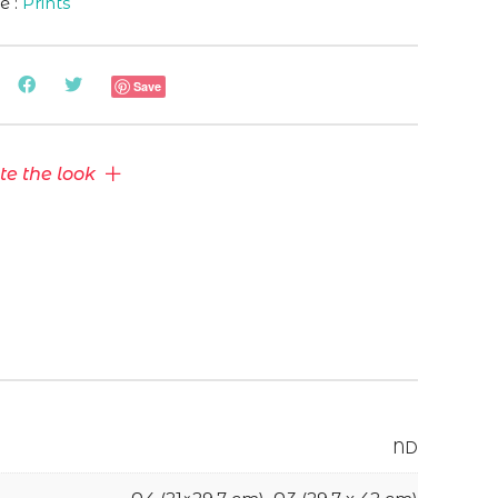
e :
Prints
es
Save
e the look
ND