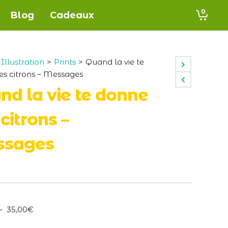
0
Blog
Cadeaux
Illustration
>
Prints
>
Quand la vie te
es citrons – Messages
nd la vie te donne
citrons –
sages
Plage
–
35,00
€
de