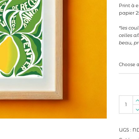
Print à 
papier 2
*les cou
celles af
beau, pr
Quand
la
vie
te
donne
UGS :
N
des