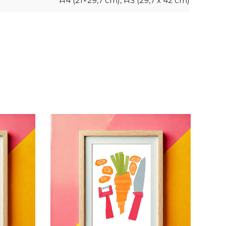
A4 (21×29,7 cm), A3 (29,7 x 42 cm)